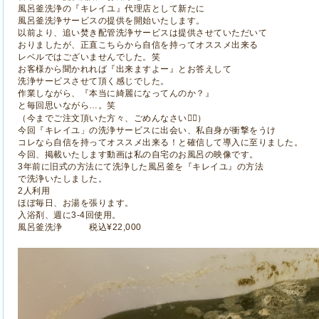
風呂釜洗浄の『キレイユ』代理店として新たに
風呂釜洗浄サービスの提供を開始いたします。
以前より、追い焚き配管洗浄サービスは提供させていただいて
おりましたが、正直こちらから自信を持ってオススメ出来る
レベルではございませんでした。笑
お客様から聞かれれば『出来ますよー』とお答えして
洗浄サービスさせて頂く感じでした。
作業しながら、『本当に綺麗になってんのか？』
と毎回思いながら…。笑
（今までご注文頂いた方々、ごめんなさい🙇‍♀️）
今回『キレイユ」の洗浄サービスに出会い、私自身が衝撃をうけ
コレなら自信を持ってオススメ出来る！と確信して導入に至りました。
今回、掲載いたします動画は私の自宅のお風呂の映像です。
3年前に旧式の方法にて洗浄した風呂釜を『キレイユ』の方法
で洗浄いたしました。
2人利用
ほぼ毎日、お湯を張ります。
入浴剤、週に3-4回使用。
風呂釜洗浄 税込¥22,000